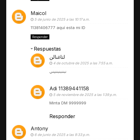
Maicol
5 de junio de 2025 a las 10:17 a.m.
11381406777 aquí esta mi ID
Responder
Respuestas
لتاغنالن
4 de octubre de 2025 a las 7:55 a.m.
نبننبنبننيني
Adi 11389441158
5 de noviembre de 2025 a las 1:39 p.m.
Minta DM 9999999
Responder
Antony
6 de junio de 2025 a las 9:33 p.m.