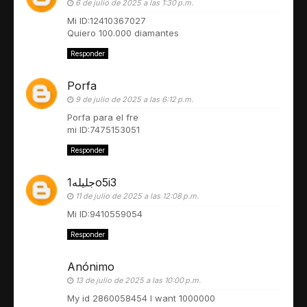
6 de julio de 2025 a las 1:30 p.m.
Mi ID:12410367027
Quiero 100.000 diamantes
Responder
Porfa
9 de julio de 2025 a las 6:12 p.m.
Porfa para el fre
mi ID:7475153051
Responder
جليله1o5i3
11 de julio de 2025 a las 12:08 p.m.
Mi ID:9410559054
Responder
Anónimo
13 de julio de 2025 a las 10:00 p.m.
My id 2860058454 I want 1000000