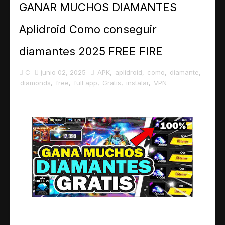
GANAR MUCHOS DIAMANTES
MEJORAR EL PING Y QUITAR LAG 100% Como quitar
Aplidroid Como conseguir
NUEVOS CODIGOS DE FREE FIRE: Códigos para Canj
diamantes 2025 FREE FIRE
LA MEJOR APP PARA OPTIMIZAR JUEGOS: Mejorar el 
C
junio 02, 2025
APK
,
aplidroid
,
como
,
diamante
,
diamonds
,
free
,
full app
,
Gratis
,
instalar
,
VPN
ESCRIBE EN LA PANTALLA DE BLOQUEO DE TU CE
COMO TENER EL TECLADO ANIMADO DE SAMSUNG
Transforma tu Android en un iPhone: Guía pas
COMO TENER WHATSAPP ESTILO IPHONE EN AND
COMO DESCARGA CANVA Y COMO USARLO EN PC 
COMO DESCARGAR Y USAR INSHOT EN 2023