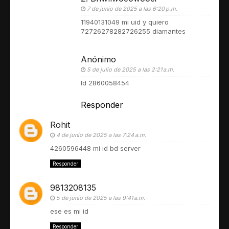
7 de junio de 2025 a las 6:20 p.m.
11940131049 mi uid y quiero
72726278282726255 diamantes
Anónimo
5 de julio de 2025 a las 2:21 a.m.
Id 2860058454
Responder
Rohit
4 de junio de 2025 a las 7:24 a.m.
4260596448 mi id bd server
Responder
9813208135
5 de junio de 2025 a las 9:41 a.m.
ese es mi id
Responder