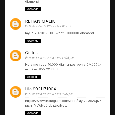
diamond
Responder
REHAN MALIK
14 de julio de 2025 a las 12:52 a.m.
my id 7071012010 i want 9000000 diamond
Responder
Carlos
16 de julio de 2025 a las 10:06 p.m.
Hola me rega 10.000 diamantes porfa 😣😣😣😣
mi ID es 8557013853
Responder
Lila 9021171904
18 de julio de 2025 a las 9:09 p.m.
https://www.instagram.com/reel/DIytvZ0p26p/?
igsh=MWdvc2lybzZjcjIyaw=
Responder