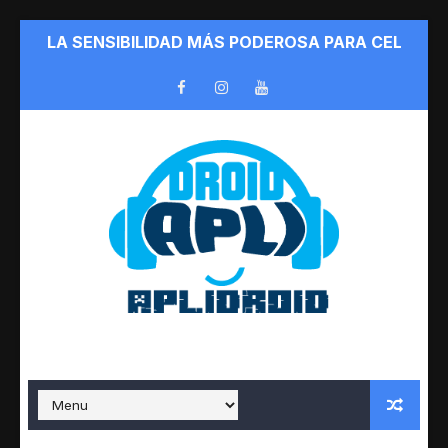
LA SENSIBILIDAD MÁS PODEROSA PARA CELULAR | L
Los Mejores Métodos para Conseguir Emotes en F
Cómo Mejorar el Rendimiento y Jugar Free Fire 
Cómo Conseguir Skins en Free Fire 2026 de Form
Cómo conseguir diamantes en Free Fire 2026 de fo
LA APLICACIÓN QUE TE QUITARÁ EL LAG DE CUA
GANAR MUCHOS DIAMANTES Aplidroid Como conse
DESCARGA YA!! APLIDROID APK La Mejor Aplicac
CONSIGUE MAS DE 120 ITEMS Y ACCESORIOS GRAT
CONSEGUIR ROBUX EN ROBLOX DE FORMA FÁCIL 