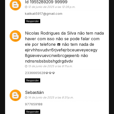
Id 1955289209 99999
12 de junio de 2025 a las 12:26 p.m.
kalikali5917@gmail.com
Responder
Nicolas Rodrigues da Silva não tem nada
haver com isso não se pode falar com
ele por telefone ☎️ não tem nada de
ejirvhhsvudvr6rjvefejrbceueveyecegy
8gsievevuevcnwibrcgejeenb não
ndnsnsbsbsbshgdrgdvdv
13 de junio de 2025 a las 8:11 a.m.
2336665628💎💎💎
Responder
Sebastián
14 de junio de 2025 a las 8:31 p.m.
977659188
Responder