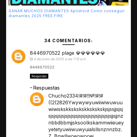
GANAR MUCHOS DIAMANTES Aplidroid Como conseguir
diamantes 2025 FREE FIRE
34 COMENTARIOS:
8446970522 plage 💎💎💎💎💎💎
4 de junio de 2025 a las 7:12 a.m.
8446970522
Responder
Respuestas
Chucho2334!#!#!!№!#!#
((2(2826Ywywywyuwiiwiwuwuu
wiwiskskkskskskkskskskjsjssjjsjsj
sjsjsjsjsjsjsjsjsjsjsjsjsjsjsjsjsjsjsjjsjjnz
nbbdbbmjjsksoolkskammwiieuey
yetetyuwiiwuwyuialsllsnznnzbz.
Z. Bnwllwoeowooei