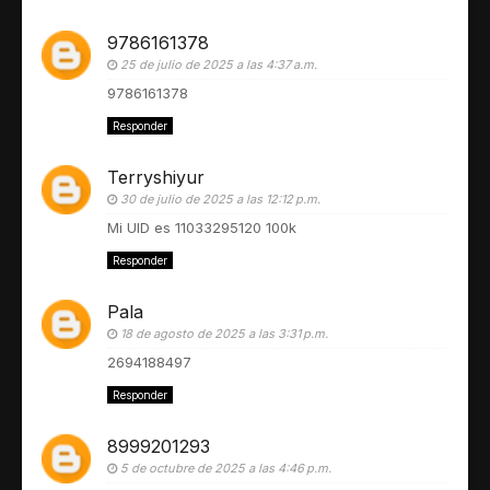
9786161378
25 de julio de 2025 a las 4:37 a.m.
9786161378
Responder
Terryshiyur
30 de julio de 2025 a las 12:12 p.m.
Mi UID es 11033295120 100k
Responder
Pala
18 de agosto de 2025 a las 3:31 p.m.
2694188497
Responder
8999201293
5 de octubre de 2025 a las 4:46 p.m.