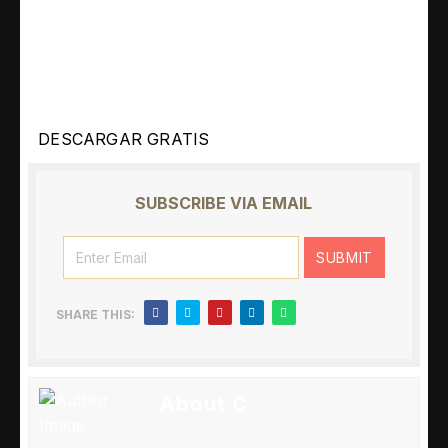
¡Tenemos todo para ti! ¡Inicia sesión y liga tu
cuenta de Free Fire! ¡Únete a la mejor
comunidad de videojuegos ahora!
DESCARGAR GRATIS
SUBSCRIBE VIA EMAIL
SHARE THIS:
About C