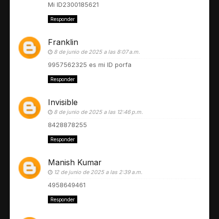
Mi ID2300185621
Responder
Franklin
8 de junio de 2025 a las 8:07 a.m.
9957562325 es mi ID porfa
Responder
Invisible
8 de junio de 2025 a las 12:46 p.m.
8428878255
Responder
Manish Kumar
12 de junio de 2025 a las 2:39 a.m.
4958649461
Responder