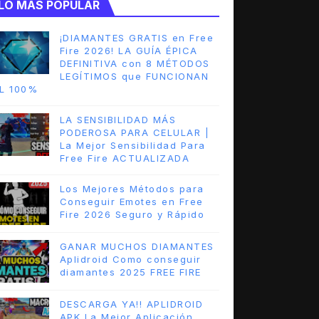
LO MAS POPULAR
¡DIAMANTES GRATIS en Free
Fire 2026! LA GUÍA ÉPICA
DEFINITIVA con 8 MÉTODOS
LEGÍTIMOS que FUNCIONAN
L 100%
LA SENSIBILIDAD MÁS
PODEROSA PARA CELULAR |
La Mejor Sensibilidad Para
Free Fire ACTUALIZADA
Los Mejores Métodos para
Conseguir Emotes en Free
Fire 2026 Seguro y Rápido
GANAR MUCHOS DIAMANTES
Aplidroid Como conseguir
diamantes 2025 FREE FIRE
DESCARGA YA!! APLIDROID
APK La Mejor Aplicación