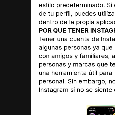
COMO DESCARGAR PICSA
estilo predeterminado. Si 
WhatsApp estilo iPhone 
de tu perfil, puedes utiliz
dentro de la propia aplica
WHATSAPP ESTILO IPHON
POR QUE TENER INSTA
APRENDE MAS SOBRE ES
Tener una cuenta de Inst
algunas personas ya que p
NUEVO WHATSAPP ESTIL
con amigos y familiares, 
¡DIAMANTES GRATIS en F
personas y marcas que te
una herramienta útil par
personal. Sin embargo, no
Instagram si no se siente