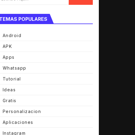
MEJORA RENDIMIENTO
TEMAS POPULARES
Android
NG de cualquier juego
APK
Apps
Whatsapp
Tutorial
I CELULAR COMO IPHONE
Ideas
Gratis
Personalizacion
Aplicaciones
Instagram