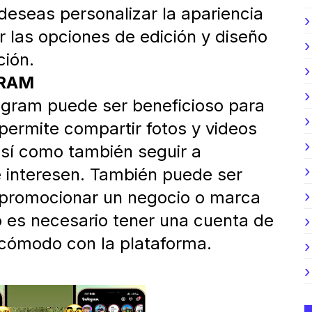
RT EN TU CELULAR Y COMO USARLO EN 2023
deseas personalizar la apariencia
para Android 2023 APK
ar las opciones de edición y diseño
ción.
E FOUAD 9.50 ACTUALIZADO 2022
GRAM
TE BLOG
agram puede ser beneficioso para
ermite compartir fotos y videos
O IPHONE 2022
así como también seguir a
ree Fire 2026! LA GUÍA ÉPICA DEFINITIVA con 8 MÉTO
 interesen. También puede ser
a promocionar un negocio o marca
 es necesario tener una cuenta de
 cómodo con la plataforma.