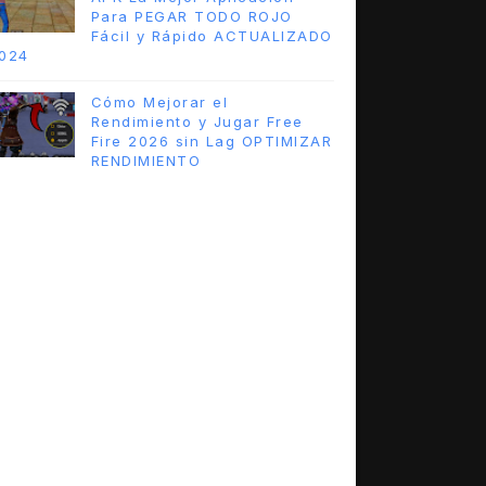
Para PEGAR TODO ROJO
Fácil y Rápido ACTUALIZADO
024
Cómo Mejorar el
Rendimiento y Jugar Free
Fire 2026 sin Lag OPTIMIZAR
RENDIMIENTO