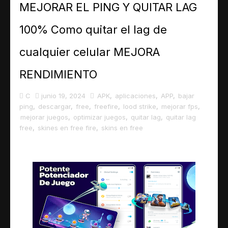
MEJORAR EL PING Y QUITAR LAG
MEJORAR EL PING Y QUITAR LAG 100% Como quitar
100% Como quitar el lag de
NUEVOS CODIGOS DE FREE FIRE: Códigos para Canj
cualquier celular MEJORA
LA MEJOR APP PARA OPTIMIZAR JUEGOS: Mejorar el 
RENDIMIENTO
ESCRIBE EN LA PANTALLA DE BLOQUEO DE TU CE
C
junio 19, 2024
APK
,
aplicaciones
,
APP
,
bajar
ping
,
descargar
,
free
,
freefire
,
lood strike
,
mejorar fps
,
COMO TENER EL TECLADO ANIMADO DE SAMSUNG
mejorar juegos
,
optimizar juegos
,
quitar lag
,
quitar lag
free
,
skines en free fire
,
skins en free
Transforma tu Android en un iPhone: Guía pas
COMO TENER WHATSAPP ESTILO IPHONE EN AND
COMO DESCARGA CANVA Y COMO USARLO EN PC 
COMO DESCARGAR Y USAR INSHOT EN 2023